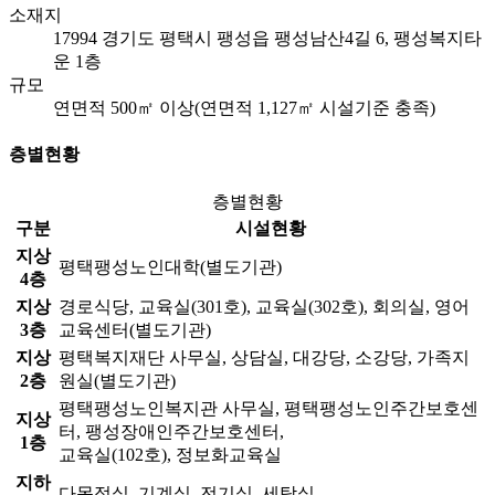
소재지
17994 경기도 평택시 팽성읍 팽성남산4길 6, 팽성복지타
운 1층
규모
연면적 500㎡ 이상(연면적 1,127㎡ 시설기준 충족)
층별현황
층별현황
구분
시설현황
지상
평택팽성노인대학(별도기관)
4층
지상
경로식당, 교육실(301호), 교육실(302호), 회의실, 영어
3층
교육센터(별도기관)
지상
평택복지재단 사무실, 상담실, 대강당, 소강당, 가족지
2층
원실(별도기관)
평택팽성노인복지관 사무실, 평택팽성노인주간보호센
지상
터, 팽성장애인주간보호센터,
1층
교육실(102호), 정보화교육실
지하
다목적실, 기계실, 전기실, 세탁실