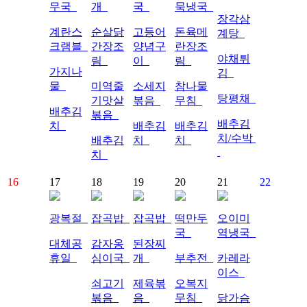
무국
개
국
묵냉국
장각삼
계란스
순살닭
고등어
돈육메
계탕
크램블
간장조
양념구
란장조
야채튀
림
이
림
가지나
김
물
미역줄
소세지
참나물
탕평채
기맛살
볶음
무침
배추김
볶음
배추김
치
배추김
배추김
치/수박
배추김
치
치
치
16
17
18
19
20
21
22
광복절
잡곡밥
잡곡밥
떡만두
오이미
국
역냉국
대체공
감자옹
된장찌
휴일
심이국
개
부추전
카레라
이스
쇠고기
제육볶
오복지
볶음
음
무침
닭가슴