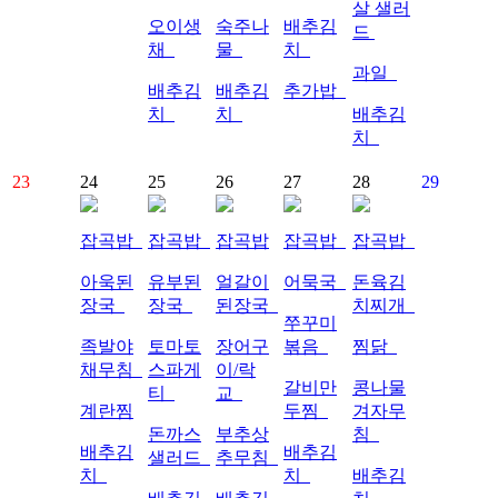
살 샐러
오이생
숙주나
배추김
드
채
물
치
과일
배추김
배추김
추가밥
치
치
배추김
치
23
24
25
26
27
28
29
잡곡밥
잡곡밥
잡곡밥
잡곡밥
잡곡밥
아욱된
유부된
얼갈이
어묵국
돈육김
장국
장국
된장국
치찌개
쭈꾸미
족발야
토마토
장어구
볶음
찜닭
채무침
스파게
이/락
갈비만
콩나물
티
교
계란찜
두찜
겨자무
돈까스
부추상
침
배추김
배추김
샐러드
추무침
치
치
배추김