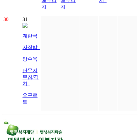
배추김
배추김
치
치
치
30
31
계란국
자장밥
탕수육
단무지
무침/김
치
요구르
트