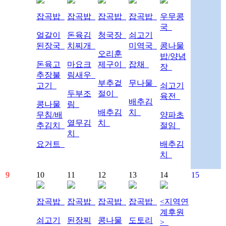
잡곡밥
잡곡밥
잡곡밥
잡곡밥
우무콩
국
얼갈이
돈육김
청국장
쇠고기
된장국
치찌개
미역국
콩나물
오리훈
밥/양념
돈육고
마요크
제구이
잡채
장
추장불
림새우
부추겉
무나물
고기
쇠고기
두부조
절이
육전
배추김
콩나물
림
배추김
치
무침/배
양파초
열무김
치
추김치
절임
치
요거트
배추김
치
9
10
11
12
13
14
15
잡곡밥
잡곡밥
잡곡밥
잡곡밥
<지역연
계후원
쇠고기
된장찌
콩나물
도토리
>