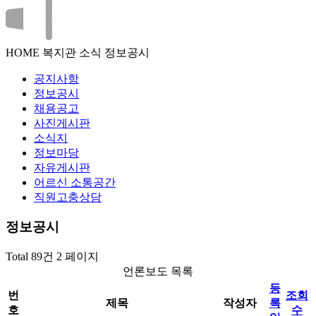
HOME
복지관 소식
정보공시
공지사항
정보공시
채용공고
사진게시판
소식지
정보마당
자유게시판
어르신 소통공간
직원고충상담
정보공시
Total 89건
2 페이지
언론보도 목록
등
번
조회
제목
작성자
록
호
수