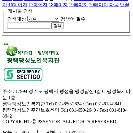
지
16
페이지
17
페이지
18
페이지
19
페이지
20
페이지
다음
맨끝
게시물 검색
검색대상
검색어
필수
주소 : 17994 경기도 평택시 팽성읍 팽성남산4길 6, 팽성복지타
운 1층
평택팽성노인복지관 Tel) 031-650-2624 / Fax) 031-618-8641
평택팽성노인주간보호센터 Tel) 031-650-2640 / Fax) 031-618-
8642
COPYRIGHT ⓒ PSSENIOR. ALL RIGHTS RESERVED.
오늘
:
490
│
전체
:
1,080,417