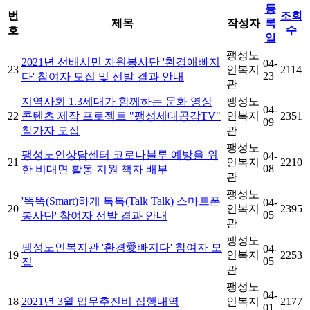
등
번
조회
제목
작성자
록
호
수
일
팽성노
2021년 선배시민 자원봉사단 '환경애빠지
04-
23
인복지
2114
23
다' 참여자 모집 및 선발 결과 안내
관
지역사회 1.3세대가 함께하는 문화 영상
팽성노
04-
22
콘텐츠 제작 프로젝트 "팽성세대공감TV"
인복지
2351
09
참가자 모집
관
팽성노
팽성노인상담센터 코로나블루 예방을 위
04-
21
인복지
2210
08
한 비대면 활동 지원 책자 배부
관
팽성노
'똑똑(Smart)하게 톡톡(Talk Talk) 스마트폰
04-
20
인복지
2395
05
봉사단' 참여자 선발 결과 안내
관
팽성노
팽성노인복지관 '환경愛빠지다' 참여자 모
04-
19
인복지
2253
05
집
관
팽성노
04-
18
2021년 3월 업무추진비 집행내역
인복지
2177
01