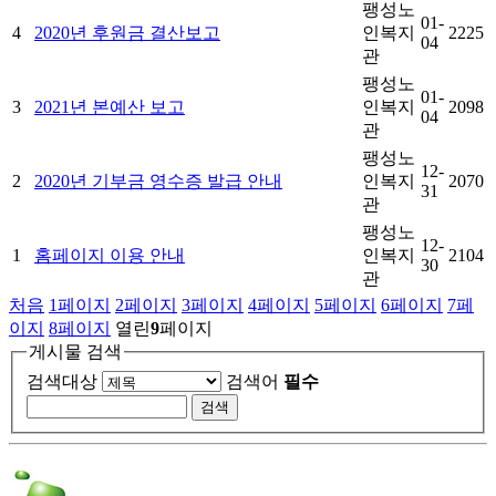
팽성노
01-
4
2020년 후원금 결산보고
인복지
2225
04
관
팽성노
01-
3
2021년 본예산 보고
인복지
2098
04
관
팽성노
12-
2
2020년 기부금 영수증 발급 안내
인복지
2070
31
관
팽성노
12-
1
홈페이지 이용 안내
인복지
2104
30
관
처음
1
페이지
2
페이지
3
페이지
4
페이지
5
페이지
6
페이지
7
페
이지
8
페이지
열린
9
페이지
게시물 검색
검색대상
검색어
필수