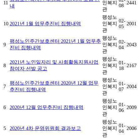
11
인복지
2441
08
내
관
팽성노
02-
10
2021년 1월 업무추진비 집행내역
인복지
2001
05
관
팽성노
팽성노인주간보호센터 2021년 1월 업무추
02-
9
인복지
2043
04
진비 집행내역
관
팽성노
2021년 노인일자리 및 사회활동지원사업
01-
8
인복지
2167
18
참여자 선발 공고
관
팽성노
팽성노인주간보호센터 2020년 12월 업무
01-
7
인복지
2004
07
추진비 집행내역
관
팽성노
01-
6
2020년 12월 업무추진비 집행내역
인복지
2009
06
관
팽성노
01-
5
2020년 4차 운영위원회 결과보고
인복지
2006
04
관