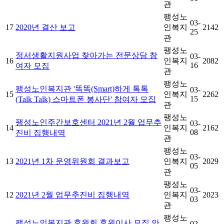
관
팽성노
03-
17
2020년 결산 보고
인복지
2142
25
관
팽성노
정서생활지원사업 찾아가는 전문상담 참
03-
16
인복지
2082
16
여자 모집
관
팽성노
팽성노인복지관 '똑똑(Smart)하게 톡톡
03-
15
인복지
2262
15
(Talk Talk) 스마트폰 봉사단' 참여자 모집
관
팽성노
팽성노인주간보호센터 2021년 2월 업무추
03-
14
인복지
2162
08
진비 집행내역
관
팽성노
03-
13
2021년 1차 운영위원회 결과보고
인복지
2029
05
관
팽성노
03-
12
2021년 2월 업무추진비 집행내역
인복지
2023
03
관
팽성노
팽성노인복지관 후원회 후원이사 모집 안
02-