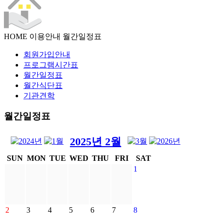
HOME
이용안내
월간일정표
회원가입안내
프로그램시간표
월간일정표
월간식단표
기관견학
월간일정표
2025년 2월
2025년 2월행사일정
SUN
MON
TUE
WED
THU
FRI
SAT
1
2
3
4
5
6
7
8