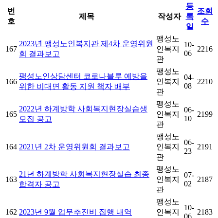
등
번
조회
제목
작성자
록
호
수
일
팽성노
2023년 팽성노인복지관 제4차 운영위원
10-
167
인복지
2216
06
회 결과보고
관
팽성노
팽성노인상담센터 코로나블루 예방을
04-
166
인복지
2210
08
위한 비대면 활동 지원 책자 배부
관
팽성노
2022년 하계방학 사회복지현장실습생
06-
165
인복지
2199
10
모집 공고
관
팽성노
06-
164
2021년 2차 운영위원회 결과보고
인복지
2191
23
관
팽성노
21년 하계방학 사회복지현장실습 최종
07-
163
인복지
2187
02
합격자 공고
관
팽성노
10-
162
2023년 9월 업무추진비 집행 내역
인복지
2183
06