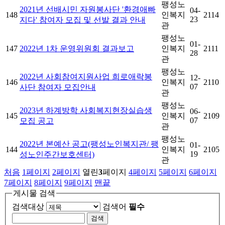
팽성노
2021년 선배시민 자원봉사단 '환경애빠
04-
148
인복지
2114
23
지다' 참여자 모집 및 선발 결과 안내
관
팽성노
01-
147
2022년 1차 운영위원회 결과보고
인복지
2111
28
관
팽성노
2022년 사회참여지원사업 희로애락봉
12-
146
인복지
2110
07
사단 참여자 모집안내
관
팽성노
2023년 하계방학 사회복지현장실습생
06-
145
인복지
2109
07
모집 공고
관
팽성노
2022년 본예산 공고(팽성노인복지관/ 팽
01-
144
인복지
2105
19
성노인주간보호센터)
관
처음
1
페이지
2
페이지
열린
3
페이지
4
페이지
5
페이지
6
페이지
7
페이지
8
페이지
9
페이지
맨끝
게시물 검색
검색대상
검색어
필수