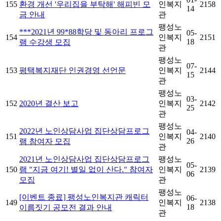
155
환경 개선 '우리집을 부탁해' 해피빈 모
인복지
2158
14
금 안내
관
팽성노
***2021년 99*88학당 및 동아리 프로그
05-
154
인복지
2151
18
램 수강생 모집
관
팽성노
07-
153
평택복지재단 인권경영 선언문
인복지
2144
15
관
팽성노
03-
152
2020년 결산 보고
인복지
2142
25
관
팽성노
2022년 노인상담사업 집단상담프로그
04-
151
인복지
2140
26
램 참여자 모집
관
2021년 노인상담사업 집단상담프로그
팽성노
05-
150
램 "지금 여기! 별일 없이 산다." 참여자
인복지
2139
06
모집
관
팽성노
[이벤트 종료] 팽성노인복지관 캐릭터
06-
149
인복지
2138
18
이름짓기 공모전 결과 안내
관